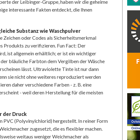
perte der Leibinger-Gruppe, haben wir die geheime
nige interessante Fakten entdeckt, die Ihnen
 gleiche Substanz wie Waschpulver
e Zeichen oder Codes als Sicherheitsmerkmal
s Produkts zu verifizieren. Fun Fact: Der
, ist allgemein erhältlich; er ist ein wichtiger
a der bläuliche Farbton dem Vergilben der Wäsche
cheinen lässt. Ultraviolette Tinte ist nur dann
nn sie nicht ohne weiteres reproduziert werden
eren daher verschiedene Farben - z. B. eine
erscheint - weil deren Herstellung für die meisten
er der Druck
 PVC (Polyvinylchlorid) hergestellt. In reiner Form
 Weichmacher zugesetzt, die es flexibler machen.
ielsweise weitaus weniger Weichmacher als