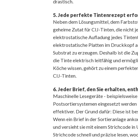
drastisch.
5. Jede perfekte Tintenrezept erfor
Neben dem Lösungsmittel, dem Farbstoff
geheime Zutat für CIJ-Tinten, die nicht j
elektrostatische Aufladung jedes Tinten
elektrostatische Platten im Druckkopf a
Substrat zu erzeugen. Deshalb ist die Zu
die Tinte elektrisch leitfähig und ermög
Köche wissen, gehört zu einem perfekten 
CIJ-Tinten.
6. Jeder Brief, den Sie erhalten, ent
Maschinelle Lesegeräte - beispielsweise d
Postsortiersystemen eingesetzt werden - 
effektiver. Der Grund dafür: Diese ist b
Wenn ein Brief in der Sortieranlage ank
und versieht sie mit einem Strichcode i
Strichcode schnell und präzise lesen, wod