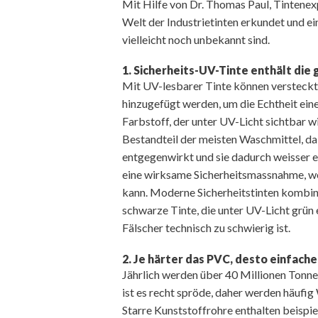
Mit Hilfe von Dr. Thomas Paul, Tintenex
Welt der Industrietinten erkundet und ei
vielleicht noch unbekannt sind.
1. Sicherheits-UV-Tinte enthält die
Mit UV-lesbarer Tinte können versteckt
hinzugefügt werden, um die Echtheit eine
Farbstoff, der unter UV-Licht sichtbar wird
Bestandteil der meisten Waschmittel, d
entgegenwirkt und sie dadurch weisser ers
eine wirksame Sicherheitsmassnahme, we
kann. Moderne Sicherheitstinten kombini
schwarze Tinte, die unter UV-Licht grün 
Fälscher technisch zu schwierig ist.
2. Je härter das PVC, desto einfach
Jährlich werden über 40 Millionen Tonnen
ist es recht spröde, daher werden häufig
Starre Kunststoffrohre enthalten beisp