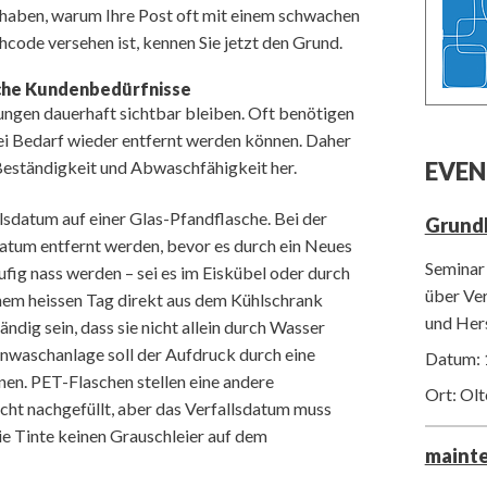
t haben, warum Ihre Post oft mit einem schwachen
code versehen ist, kennen Sie jetzt den Grund.
sche Kundenbedürfnisse
gen dauerhaft sichtbar bleiben. Oft benötigen
ei Bedarf wieder entfernt werden können. Daher
EVEN
 Beständigkeit und Abwaschfähigkeit her.
lsdatum auf einer Glas-Pfandflasche. Bei der
Grund
atum entfernt werden, bevor es durch ein Neues
Seminar 
ufig nass werden – sei es im Eiskübel oder durch
über Ver
em heissen Tag direkt aus dem Kühlschrank
und Her
dig sein, dass sie nicht allein durch Wasser
henwaschanlage soll der Aufdruck durch eine
Datum: 
n. PET-Flaschen stellen eine andere
Ort: Ol
cht nachgefüllt, aber das Verfallsdatum muss
 Tinte keinen Grauschleier auf dem
maint