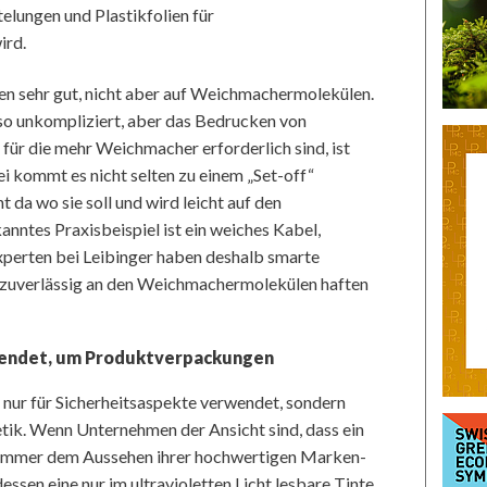
elungen und Plastikfolien für
ird.
n sehr gut, nicht aber auf Weichmachermolekülen.
so unkompliziert, aber das Bedrucken von
ür die mehr Weichmacher erforderlich sind, ist
i kommt es nicht selten zu einem „Set-off“
t da wo sie soll und wird leicht auf den
ntes Praxisbeispiel ist ein weiches Kabel,
xperten bei Leibinger haben deshalb smarte
t zuverlässig an den Weichmachermolekülen haften
rwendet, um Produktverpackungen
 nur für Sicherheitsaspekte verwendet, sondern
tik. Wenn Unternehmen der Ansicht sind, dass ein
nummer dem Aussehen ihrer hochwertigen Marken-
ssen eine nur im ultravioletten Licht lesbare Tinte