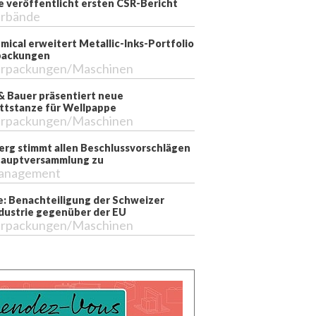
e veröffentlicht ersten CSR-Bericht
rbände
mical erweitert Metallic-Inks-Portfolio
packungen
rpackungen/Maschinen
& Bauer präsentiert neue
ttstanze für Wellpappe
rpackungen/Maschinen
erg stimmt allen Beschlussvorschlägen
Hauptversammlung zu
anagement
e: Benachteiligung der Schweizer
dustrie gegenüber der EU
rpackungen/Maschinen