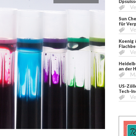
Dpsuiss
Ve
Sun Che
für Ver
Ve
Koenig 
Flachbe
Ve
Heidelb
an der 
M
US-Zöll
Tech-In
Ve