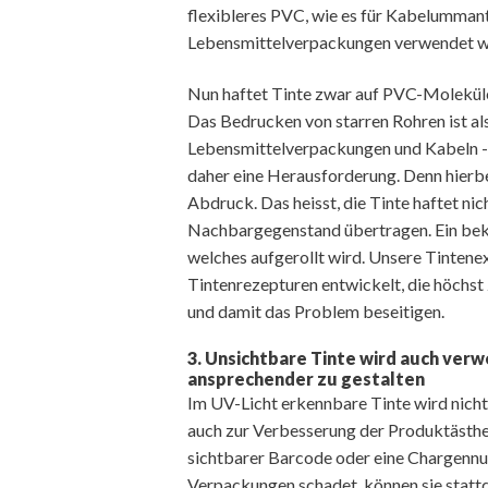
flexibleres PVC, wie es für Kabelummant
Lebensmittelverpackungen verwendet w
Nun haftet Tinte zwar auf PVC-Moleküle
Das Bedrucken von starren Rohren ist al
Lebensmittelverpackungen und Kabeln - f
daher eine Herausforderung. Denn hierbe
Abdruck. Das heisst, die Tinte haftet nich
Nachbargegenstand übertragen. Ein bekan
welches aufgerollt wird. Unsere Tintene
Tintenrezepturen entwickelt, die höchs
und damit das Problem beseitigen.
3. Unsichtbare Tinte wird auch ve
ansprechender zu gestalten
Im UV-Licht erkennbare Tinte wird nicht
auch zur Verbesserung der Produktästhe
sichtbarer Barcode oder eine Chargen
Verpackungen schadet, können sie stattde