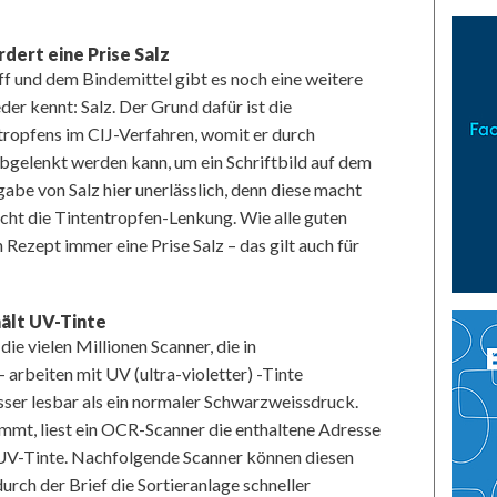
dert eine Prise Salz
 und dem Bindemittel gibt es noch eine weitere
eder kennt: Salz. Der Grund dafür ist die
tropfens im CIJ-Verfahren, womit er durch
bgelenkt werden kann, um ein Schriftbild auf dem
gabe von Salz hier unerlässlich, denn diese macht
licht die Tintentropfen-Lenkung. Wie alle guten
Rezept immer eine Prise Salz – das gilt auch für
hält UV-Tinte
ie vielen Millionen Scanner, die in
arbeiten mit UV (ultra-violetter) -Tinte
esser lesbar als ein normaler Schwarzweissdruck.
ommt, liest ein OCR-Scanner die enthaltene Adresse
n UV-Tinte. Nachfolgende Scanner können diesen
urch der Brief die Sortieranlage schneller