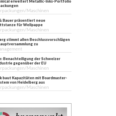
mical erweitert Metallic-Inks-Portfolio
packungen
rpackungen/Maschinen
& Bauer präsentiert neue
ttstanze für Wellpappe
rpackungen/Maschinen
erg stimmt allen Beschlussvorschlägen
Hauptversammlung zu
anagement
e: Benachteiligung der Schweizer
dustrie gegenüber der EU
rpackungen/Maschinen
k baut Kapazitäten mit Boardmaster-
stem von Heidelberg aus
rpackungen/Maschinen