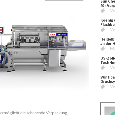
Sun Che
für Ver
Ve
Koenig 
Flachbe
Ve
Heidelb
an der 
M
US-Zöll
Tech-In
Ve
Wintipa
Drucksy
Ve
 ermöglicht die schonende Verpackung