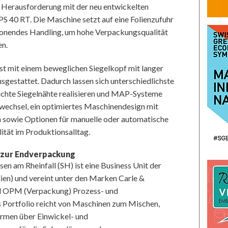
 Herausforderung mit der neu entwickelten
S 40 RT. Die Maschine setzt auf eine Folienzufuhr
honendes Handling, um hohe Verpackungsqualität
en.
st mit einem beweglichen Siegelkopf mit langer
sgestattet. Dadurch lassen sich unterschiedlichste
dichte Siegelnähte realisieren und MAP-Systeme
wechsel, ein optimiertes Maschinendesign mit
 sowie Optionen für manuelle oder automatische
lität im Produktionsalltag.
s zur Endverpackung
n am Rheinfall (SH) ist eine Business Unit der
lien) und vereint unter den Marken Carle &
nd OPM (Verpackung) Prozess- und
 Portfolio reicht von Maschinen zum Mischen,
rmen über Einwickel- und