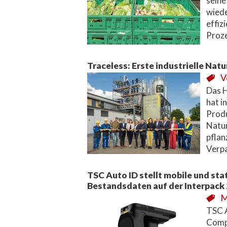
seine
wiede
effiz
Proz
Traceless: Erste industrielle Na
V
Das 
hat i
Produ
Natur
pflan
Verp
TSC Auto ID stellt mobile und sta
Bestandsdaten auf der Interpack 
M
TSC A
Comp