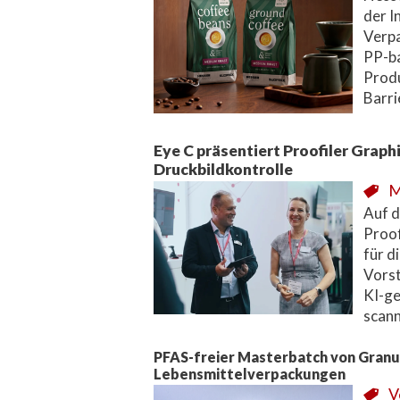
der I
Verp
PP-ba
Produ
Barri
Eye C präsentiert Proofiler Grap
Druckbildkontrolle
M
Auf d
Proof
für d
Vorst
KI-ge
scan
PFAS-freier Masterbatch von Gran
Lebensmittelverpackungen
V