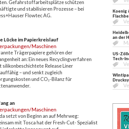
Ve
ten. Gefahrstoffarbeitsplätze schützen
äftigte und stabilisieren Prozesse – bei
Koenig 
ess+Hauser Flowtec AG.
Flachbe
Ve
Heidelb
an der 
ie Lücke im Papierkreislauf
M
erpackungen/Maschinen
annte Trägerpapiere gehören der
US-Zöll
ngenheit an: Ein neues Recyclingverfahren
Tech-In
Ve
 silikonbeschichtete Release Liner
lauffähig – und senkt zugleich
Wintipa
rgungskosten und CO₂-Bilanz für
Drucksy
Ve
ttenanwender.
ang an
erpackungen/Maschinen
a setzt von Beginn an auf Mehrweg:
nsam mit Tosca hat der Fresh-Cut- Spezialist