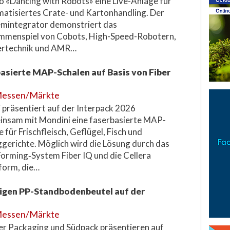
 «Dancing with Robots» eine Live-Anlage für
atisiertes Crate- und Kartonhandling. Der
mintegrator demonstriert das
mmenspiel von Cobots, High-Speed-Robotern,
ertechnik und AMR…
basierte MAP-Schalen auf Basis von Fiber
essen/Märkte
 präsentiert auf der Interpack 2026
nsam mit Mondini eine faserbasierte MAP-
e für Frischfleisch, Geflügel, Fisch und
ggerichte. Möglich wird die Lösung durch das
orming‑System Fiber IQ und die Cellera
form, die…
igen PP-Standbodenbeutel auf der
essen/Märkte
r Packaging und Südpack präsentieren auf