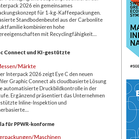
nterpack 2026 ein gemeinsames
ackungskonzept für 1‑kg‑Kaffeepackungen.
sierte Standbodenbeutel aus der Carbonlite
ktfamilie kombinieren hohe
ereeigenschaften mit Recyclingfähigkeit…
hic Connect und KI-gestützte
essen/Märkte
er Interpack 2026 zeigt Eye C den neuen
iler Graphic Connect als cloudbasierte Lösung
ie automatisierte Druckbildkontrolle in der
ufe. Ergänzend präsentiert das Unternehmen
stützte Inline-Inspektion und
nerbasierte…
ula für PPWR-konforme
erpackungen/Maschinen