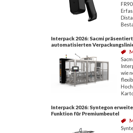
FR901
Erfas
Dista
Best
Interpack 2026: Sacmi präsentier
automatisierten Verpackungslini
M
Sacmi
Inter
wie n
flexi
Hochl
Karto
Interpack 2026: Syntegon erweit
Funktion für Premiumbeutel
M
Synte