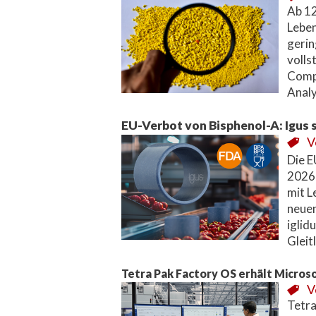
Ab 12
Leben
gerin
volls
Compo
Analy
EU-Verbot von Bisphenol-A: Igus s
V
Die E
2026 
mit L
neuen
iglid
Gleit
Tetra Pak Factory OS erhält Micros
V
Tetra