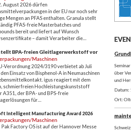
. August 2026 dürfen
smittelverpackungen in der EU nur noch sehr
ge Mengen an PFAS enthalten. Granula stellt
tändig PFAS-freie Masterbatches und
unds bereit und liefert auf Wunsch
senzertifikate – damit Verarbeiter die…
EVEN
tellt BPA-freien Gleitlagerwerkstoff vor
Grund
erpackungen/Maschinen
Seminar 
U-Verordnung 2024/3190 verbietet ab Juli
über Ver
den Einsatz von Bisphenol-A in Neumaschinen
ebensmittelkontakt. igus reagiert mit dem
und Her
, schmierfreien Hochleistungskunststoff
Datum: 
ur A351, der BPA- und BPS-freie
Ort: Ol
lagerlösungen für…
oft Intelligent Manufacturing Award 2026
maint
erpackungen/Maschinen
 Pak Factory OS ist auf der Hannover Messe
Schweize