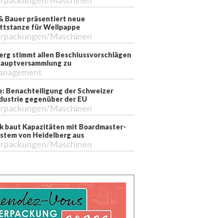
rpackungen/Maschinen
& Bauer präsentiert neue
ttstanze für Wellpappe
rpackungen/Maschinen
erg stimmt allen Beschlussvorschlägen
Hauptversammlung zu
anagement
e: Benachteiligung der Schweizer
dustrie gegenüber der EU
rpackungen/Maschinen
k baut Kapazitäten mit Boardmaster-
stem von Heidelberg aus
rpackungen/Maschinen