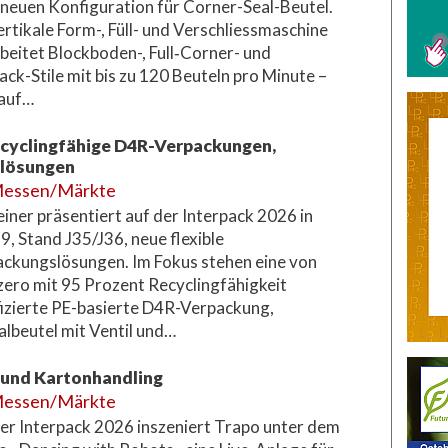
 neuen Konfiguration für Corner-Seal-Beutel.
ertikale Form-, Füll- und Verschliessmaschine
beitet Blockboden-, Full‑Corner- und
ck-Stile mit bis zu 120 Beuteln pro Minute –
 auf…
recyclingfähige D4R-Verpackungen,
nlösungen
essen/Märkte
einer präsentiert auf der Interpack 2026 in
 9, Stand J35/J36, neue flexible
ckungslösungen. Im Fokus stehen eine von
zero mit 95 Prozent Recyclingfähigkeit
fizierte PE-basierte D4R-Verpackung,
albeutel mit Ventil und…
 und Kartonhandling
essen/Märkte
er Interpack 2026 inszeniert Trapo unter dem