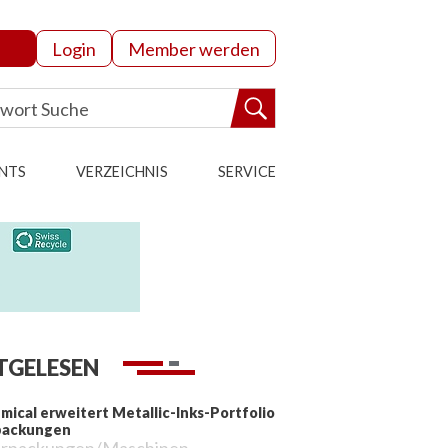
Login
Member werden
NTS
VERZEICHNIS
SERVICE
TGELESEN
mical erweitert Metallic-Inks-Portfolio
packungen