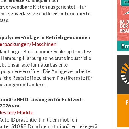
 Lieferkette konsequent auf
rverwendbare Kisten ausgerichtet – für
iente, zuverlässige und kreislauforientierte
esse.
turpolymer-Anlage in Betrieb genommen
erpackungen/Maschinen
Hamburger Bioökonomie-Scale-up traceless
n Hamburg-Harburg seine erste industrielle
ktionsanlage für naturbasierte
polymere eröffnet. Die Anlage verarbeitet
zliche Reststoffe zu einem Plastikersatz für
ackungen und andere…
tionäre RFID-Lösungen für Echtzeit-
2026 vor
essen/Märkte
uto ID präsentiert mit dem mobilen
uter S10 RFID und dem stationären Lesegerät