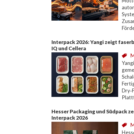
Motto
autom
Syste
Zusa
Förd
Interpack 2026: Yangi zeigt faser
IQ und Cellera
M
Yangi
gemei
Schal
Ferti
Dry‑F
Platt
Hesser Packaging und Südpack ze
Interpack 2026
M
Hesse