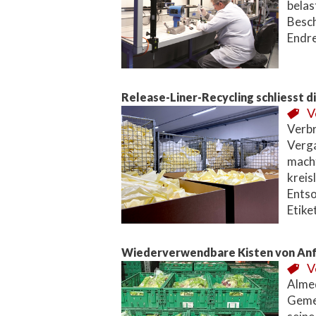
belas
Besch
Endr
Release-Liner-Recycling schliesst d
V
Verbr
Verga
macht
kreis
Entso
Etike
Wiederverwendbare Kisten von Anf
V
Almed
Gemei