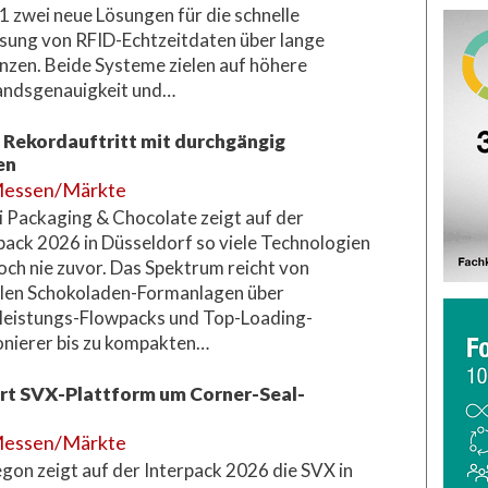
 zwei neue Lösungen für die schnelle
sung von RFID-Echtzeitdaten über lange
nzen. Beide Systeme zielen auf höhere
andsgenauigkeit und…
t Rekordauftritt mit durchgängig
en
essen/Märkte
 Packaging & Chocolate zeigt auf der
pack 2026 in Düsseldorf so viele Technologien
och nie zuvor. Das Spektrum reicht von
blen Schokoladen-Formanlagen über
eistungs-Flowpacks und Top-Loading-
nierer bis zu kompakten…
ert SVX-Plattform um Corner-Seal-
essen/Märkte
gon zeigt auf der Interpack 2026 die SVX in