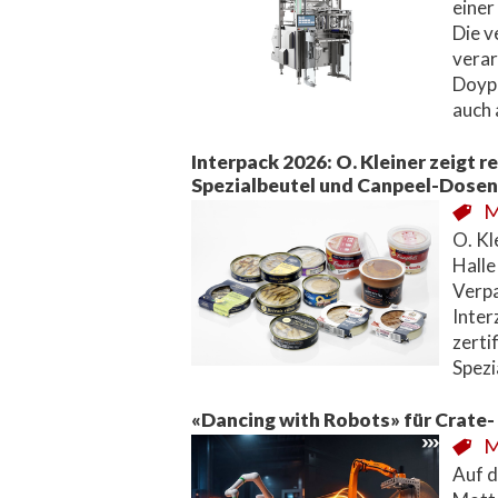
einer
Die v
verar
Doypa
auch
Interpack 2026: O. Kleiner zeigt 
Spezialbeutel und Canpeel-Dose
M
O. Kl
Halle
Verpa
Inter
zerti
Spezi
«Dancing with Robots» für Crate-
M
Auf d