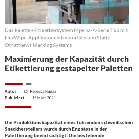
M
Das Paletten-Etikettiersystem Mperia-A-Serie T63 mit
Bü
FlexWipe-Applikator und motorisiertem Stativ.
©Matthews Marking Systems
Maximierung der Kapazität durch
Etikettierung gestapelter Paletten
Autor
Dr. Rebecca Ragaz
Publiziert
15 März 2024
Die Produktionskapazität eines führenden schwedischen
Snackherstellers wurde durch Engpässe in der
Palettierung beeinträchtigt. Die bestehende