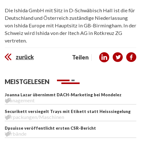
Die Ishida GmbH mit Sitz in D-Schwäbisch Hall ist die für
Deutschland und Österreich zuständige Niederlassung
von Ishida Europe mit Hauptsitz in GB-Birmingham. In der
Schweiz wird Ishida von der Itech AG in Rotkreuz ZG
vertreten.
zurück
Teilen
MEISTGELESEN
Joanna Lazar übernimmt DACH-Marketing bei Mondelez
Management
Securikett versiegelt Trays mit Etikett statt Heisssiegelung
Verpackungen/Maschinen
Dpsuisse veröffentlicht ersten CSR-Bericht
Verbände