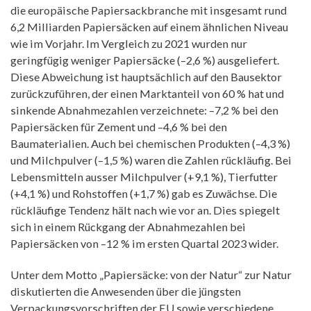
die europäische Papiersackbranche mit insgesamt rund
6,2 Milliarden Papiersäcken auf einem ähnlichen Niveau
wie im Vorjahr. Im Vergleich zu 2021 wurden nur
geringfügig weniger Papiersäcke (–2,6 %) ausgeliefert.
Diese Abweichung ist hauptsächlich auf den Bausektor
zurückzuführen, der einen Marktanteil von 60 % hat und
sinkende Abnahmezahlen verzeichnete: –7,2 % bei den
Papiersäcken für Zement und –4,6 % bei den
Baumaterialien. Auch bei chemischen Produkten (–4,3 %)
und Milchpulver (–1,5 %) waren die Zahlen rückläufig. Bei
Lebensmitteln ausser Milchpulver (+9,1 %), Tierfutter
(+4,1 %) und Rohstoffen (+1,7 %) gab es Zuwächse. Die
rückläufige Tendenz hält nach wie vor an. Dies spiegelt
sich in einem Rückgang der Abnahmezahlen bei
Papiersäcken von –12 % im ersten Quartal 2023 wider.
Unter dem Motto „Papiersäcke: von der Natur“ zur Natur
diskutierten die Anwesenden über die jüngsten
Verpackungsvorschriften der EU sowie verschiedene