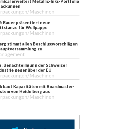
mical erweitert Metallic-Inks-Portfolio
packungen
rpackungen/Maschinen
& Bauer präsentiert neue
ttstanze für Wellpappe
rpackungen/Maschinen
erg stimmt allen Beschlussvorschlägen
Hauptversammlung zu
anagement
e: Benachteiligung der Schweizer
dustrie gegenüber der EU
rpackungen/Maschinen
k baut Kapazitäten mit Boardmaster-
stem von Heidelberg aus
rpackungen/Maschinen