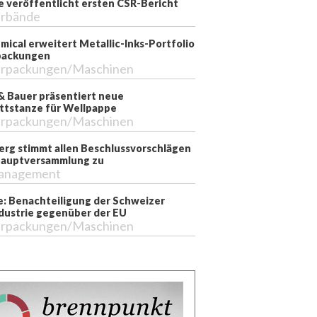
e veröffentlicht ersten CSR-Bericht
rbände
mical erweitert Metallic-Inks-Portfolio
packungen
rpackungen/Maschinen
& Bauer präsentiert neue
ttstanze für Wellpappe
rpackungen/Maschinen
erg stimmt allen Beschlussvorschlägen
Hauptversammlung zu
anagement
e: Benachteiligung der Schweizer
dustrie gegenüber der EU
rpackungen/Maschinen