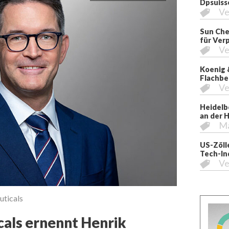
Dpsuiss
Ve
Sun Che
für Ver
Ve
Koenig 
Flachbe
Ve
Heidelb
an der 
M
US-Zöll
Tech-In
Ve
uticals
als ernennt Henrik