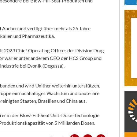
sbesondere bei Blow-Fill-Seal-Produkten und
Aachen und verfügt über mehr als 25 Jahre
ikalien und Pharmazeutika.
it 2023 Chief Operating Officer der Division Drug
vor war er unter anderem CEO der HCS Group und
Industrie bei Evonik (Degussa).
bunden und wird Unither weiterhin unterstützen.
ruppe ein nachhaltiges Wachstum und baute ihre
ereinigten Staaten, Brasilien und China aus.
hrer in der Blow-Fill-Seal Unit-Dose-Technologie
e Produktionskapazität von 5 Milliarden Dosen.