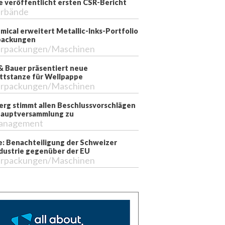
e veröffentlicht ersten CSR-Bericht
rbände
mical erweitert Metallic-Inks-Portfolio
packungen
rpackungen/Maschinen
& Bauer präsentiert neue
ttstanze für Wellpappe
rpackungen/Maschinen
erg stimmt allen Beschlussvorschlägen
Hauptversammlung zu
anagement
e: Benachteiligung der Schweizer
dustrie gegenüber der EU
rpackungen/Maschinen