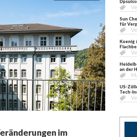
Dpsuiss
Ve
Sun Che
für Ver
Ve
Koenig 
Flachbe
Ve
Heidelb
an der 
M
US-Zöll
Tech-In
Ve
 Veränderungen im