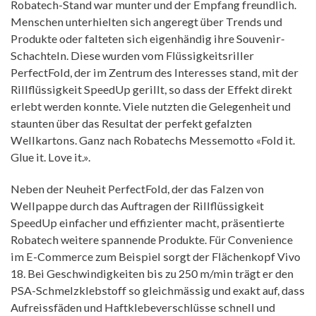
Robatech-Stand war munter und der Empfang freundlich.
Menschen unterhielten sich angeregt über Trends und
Produkte oder falteten sich eigenhändig ihre Souvenir-
Schachteln. Diese wurden vom Flüssigkeitsriller
PerfectFold, der im Zentrum des Interesses stand, mit der
Rillflüssigkeit SpeedUp gerillt, so dass der Effekt direkt
erlebt werden konnte. Viele nutzten die Gelegenheit und
staunten über das Resultat der perfekt gefalzten
Wellkartons. Ganz nach Robatechs Messemotto «Fold it.
Glue it. Love it.».
Neben der Neuheit PerfectFold, der das Falzen von
Wellpappe durch das Auftragen der Rillflüssigkeit
SpeedUp einfacher und effizienter macht, präsentierte
Robatech weitere spannende Produkte. Für Convenience
im E-Commerce zum Beispiel sorgt der Flächenkopf Vivo
18. Bei Geschwindigkeiten bis zu 250 m/min trägt er den
PSA-Schmelzklebstoff so gleichmässig und exakt auf, dass
Aufreissfäden und Haftklebeverschlüsse schnell und